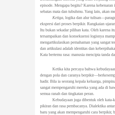
episode. Mengapa begitu? Karena kebenaran itu
sebatas mata dan tubuhmu. Yang lain, akan me
Ketiga
, logika dan alur tulisan—para
ekspresi dari proses berpikir. Rangkaian ujar
Itu bukan sekadar pilihan kata. Oleh karena it
tersampaikan dan konsekuensi logisnya mamp
mengartikulasikan pemahaman yang sangat terba
dan artikulasi adalah identitas dan keberpihak
Kata bertemu rasa: manusia mencipta tanda d
Ketika kita percaya bahwa kebudayaan 
dengan pola dan caranya berpikir—berkese
hadir. Bila ia seorang kepala keluarga, pimpin
sangat mempengaruhi mereka yang ada di baw
semua ranah dan tingkatan peran.
Kebudayaan juga dibentuk oleh kata-ka
pikiran dan rasa pembacanya. Dialektika an
baru yang akan mempengaruhi cara berpikir, ber