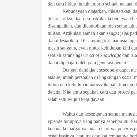
dan cara hidup, inilah embrio sebuah tatanan 
Kebudayaan diajarkan, dilestarikan, da
dekonstruksi, dan rekonstruksi kebudayaan b
disampaikan, dan dicontohkan oleh sejumlah 
tulisan. Artikulasi zaman akan sangat jelas p
dan dilestarikan. Di samping itu, manusia jug
masih sangat relevan untuk kehidupan kini da
sebuah sarana agar
a set of knowledge
dan
a s
dapat dipelajari oleh para generasi penerus.
Dengan demikian, seseorang dapat men
atas sejumlah persoalan di lingkungan sosial
hidup dan kehidupan harus dikenal, dimengerti
datang. Kita tentu sepakat, cara dan proses p
salah satu wujud kebudayaan.
Waktu dan kesempatan semua manusia s
episode hidupnya yang hanya sebentar itu. San
kepada keluarganya, anak cucunya, penerus p
organisasinya, atau masyarakat tempatnya berb