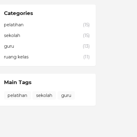
Categories
pelatihan
(15)
sekolah
(15)
guru
(13)
ruang kelas
(11)
Main Tags
pelatihan
sekolah
guru