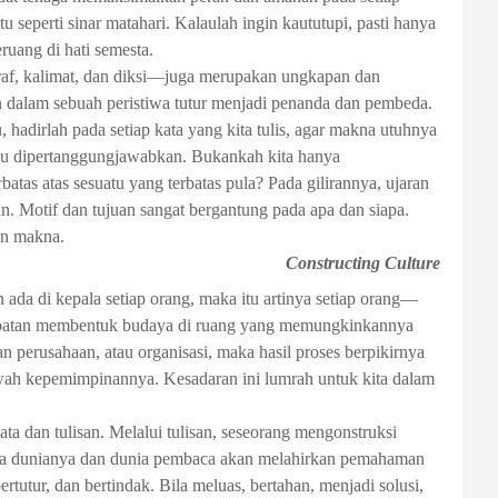
 seperti sinar matahari. Kalaulah ingin kaututupi, pasti hanya
ruang di hati semesta.
graf, kalimat, dan diksi—juga merupakan ungkapan dan
an dalam sebuah peristiwa tutur menjadi penanda dan pembeda.
u, hadirlah pada setiap kata yang kita tulis, agar makna utuhnya
u dipertanggungjawabkan. Bukankah kita hanya
tas atas sesuatu yang terbatas pula? Pada gilirannya, ujaran
an. Motif dan tujuan sangat bergantung pada apa dan siapa.
an makna.
Constructing Culture
ada di kepala setiap orang, maka itu artinya setiap orang—
mpatan membentuk budaya di ruang yang memungkinkannya
an perusahaan, atau organisasi, maka hasil proses berpikirnya
ah kepemimpinannya. Kesadaran ini lumrah untuk kita dalam
ta dan tulisan. Melalui tulisan, seseorang mengonstruksi
tara dunianya dan dunia pembaca akan melahirkan pemahaman
tutur, dan bertindak. Bila meluas, bertahan, menjadi solusi,