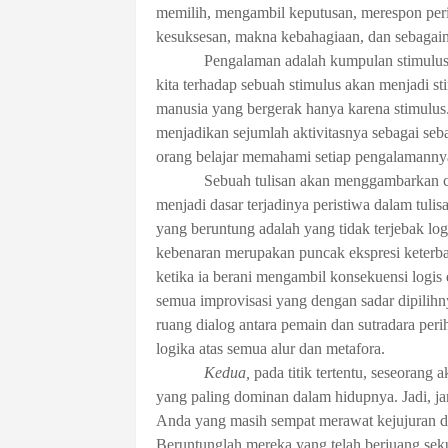
memilih, mengambil keputusan, merespon per
kesuksesan, makna kebahagiaan, dan sebagai
Pengalaman adalah kumpulan stimulus d
kita terhadap sebuah stimulus akan menjadi st
manusia yang bergerak hanya karena stimulus
menjadikan sejumlah aktivitasnya sebagai se
orang belajar memahami setiap pengalamannya.
Sebuah tulisan akan menggambarkan ca
menjadi dasar terjadinya peristiwa dalam tulis
yang beruntung adalah yang tidak terjebak log
kebenaran merupakan puncak ekspresi keterbat
ketika ia berani mengambil konsekuensi logis d
semua improvisasi yang dengan sadar dipilihn
ruang dialog antara pemain dan sutradara per
logika atas semua alur dan metafora.
Kedua,
pada titik tertentu, seseorang 
yang paling dominan dalam hidupnya. Jadi, j
Anda yang masih sempat merawat kejujuran dan
Beruntunglah mereka yang telah berjuang sek