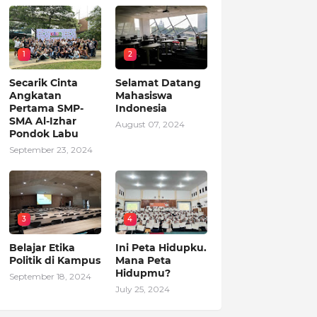
1
2
Secarik Cinta
Selamat Datang
Angkatan
Mahasiswa
Pertama SMP-
Indonesia
SMA Al-Izhar
August 07, 2024
Pondok Labu
September 23, 2024
3
4
Belajar Etika
Ini Peta Hidupku.
Politik di Kampus
Mana Peta
Hidupmu?
September 18, 2024
July 25, 2024