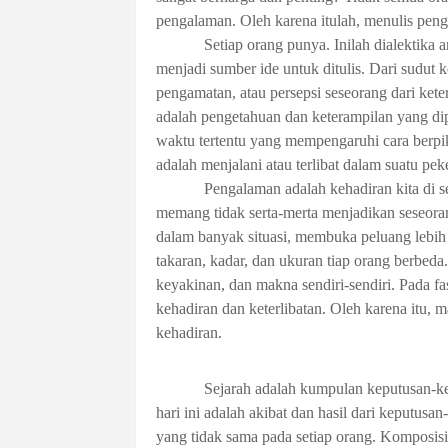
pengalaman. Oleh karena itulah, menulis pen
Setiap orang punya. Inilah dialektika 
menjadi sumber ide untuk ditulis. Dari sudut 
pengamatan,
atau
persepsi
seseorang dari kete
adalah p
engetahuan dan keterampilan yang
di
waktu tertentu yang mempengaruhi cara berpik
adalah me
njalani atau terlibat dalam suatu
peke
Pengalaman adalah kehadiran kita di s
memang tidak serta-merta menjadikan seseora
dalam banyak situasi, membuka peluang lebih 
takaran, kadar, dan ukuran tiap orang berbeda
keyakinan, dan makna sendiri-sendiri. Pada f
kehadiran dan keterlibatan. Oleh karena itu, 
kehadiran.
Sejarah adalah kumpulan keputusan-kep
hari ini adalah akibat dan hasil dari keputusa
yang tidak sama pada setiap orang. Komposisi