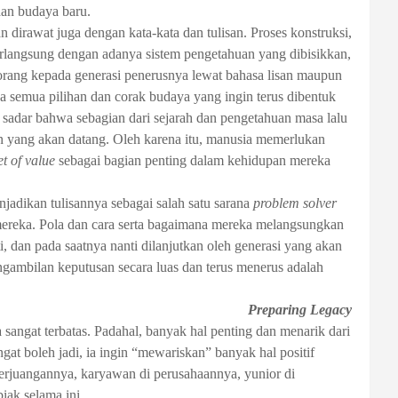
dan budaya baru.
n dirawat juga dengan kata-kata dan tulisan. Proses konstruksi,
erlangsung dengan adanya sistem pengetahuan yang dibisikkan,
orang kepada generasi penerusnya lewat bahasa lisan maupun
ada semua pilihan dan corak budaya yang ingin terus dibentuk
a sadar bahwa sebagian dari sejarah dan pengetahuan masa lalu
n yang akan datang. Oleh karena itu, manusia memerlukan
et of value
sebagai bagian penting dalam kehidupan mereka
jadikan tulisannya sebagai salah satu sarana
problem solver
 mereka. Pola dan cara serta bagaimana mereka melangsungkan
, dan pada saatnya nanti dilanjutkan oleh generasi yang akan
engambilan keputusan secara luas dan terus menerus adalah
Preparing Legacy
angat terbatas. Padahal, banyak hal penting dan menarik dari
gat boleh jadi, ia ingin “mewariskan” banyak hal positif
erjuangannya, karyawan di perusahaannya, yunior di
iak selama ini.