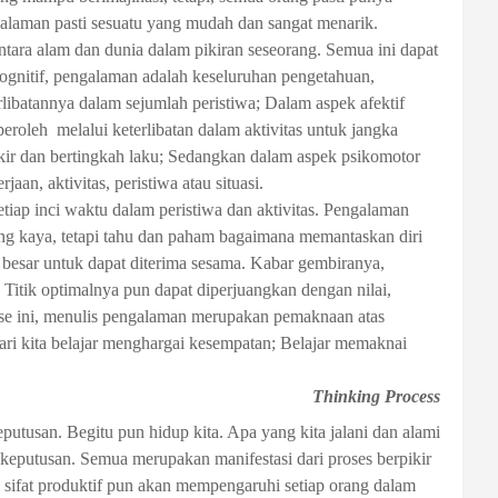
galaman pasti sesuatu yang mudah dan sangat menarik.
antara alam dan dunia dalam pikiran seseorang. Semua ini dapat
kognitif, pengalaman adalah keseluruhan
pengetahuan
,
rlibatannya dalam sejumlah peristiwa; Dalam aspek afektif
peroleh
melalui
keterlibatan dalam aktivitas
untuk jangka
ir dan ber
tingkah laku; Sedangkan dalam aspek psikomotor
rjaan, aktivitas, peristiwa atau
situasi
.
etiap inci waktu dalam peristiwa dan aktivitas. Pengalaman
ng kaya, tetapi tahu dan paham bagaimana memantaskan diri
besar untuk dapat diterima sesama. Kabar gembiranya,
. Titik optimalnya pun dapat diperjuangkan dengan nilai,
ase ini, menulis pengalaman merupakan pemaknaan atas
mari kita belajar menghargai kesempatan; Belajar memaknai
Thinking Process
utusan. Begitu pun hidup kita. Apa yang kita jalani dan alami
n-keputusan. Semua merupakan manifestasi dari proses berpikir
 sifat produktif pun akan mempengaruhi setiap orang dalam