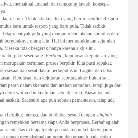
istiwa, memaknai amanah dan tanggung jawab, konsepsi
nya.
an respon. Tidak ada kejadian yang berdiri sendiri. Respon
imulus baru untuk respon yang baru pula. Tidak sedikit
. Tetapi, banyak pula yang mampu menciptakan stimulus dan
bab bergeraknya orang lain. Hal ini memungkinkan sejumlah
 Mereka tidak bergerak hanya karena siklus itu.
ra berpikir seseorang.
Pertama,
keputusan-keputusan yang
an merupakan cerminan proses berpikir. Kita pasti sepakat,
ika sesaat dan sesat dalam berkeputusan. Logika dan tafsir
asan. Ketulusan dan kejujuran seorang aktor bukan saja
ari peran dalam skenario dan arahan sutradara, tetapi juga dari
ya demi warna dan keutuhan sebuah cerita. Biasanya, ada
ihal naskah. Seabsurd apa pun sebuah pementasan, tetap ada
akan berpikir, merasa, dan bertindak sesuai dengan
sibghah
angan remehkan bersama siapa Anda berproses. Berbahagialah
 otentisitas di tengah keterpesonaan dan ketidakwajaran.
uat tenaga memaksimalkan peran dan amanah pada setiap