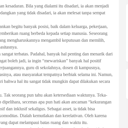
n kesadaran. Bila yang dialami itu disadari, ia akan menjadi
dangkan yang tidak disadari, ia akan melesat tanpa sempat
an begitu banyak posisi, baik dalam keluarga, pekerjaan,
memberikan ruang berbeda kepada setiap manusia. Seseorang
 yang mengharuskannya mengambil keputusan dan memilih,
asitasnya.
angat terbatas. Padahal, banyak hal penting dan menarik dari
gat boleh jadi, ia ingin “mewariskan” banyak hal positif
erjuangannya, guru di sekolahnya, dosen di kampusnya,
asinya, atau masyarakat tempatnya berbiak selama ini. Namun,
bahwa hal itu sangat tidak mungkin dapat dilakukan secara
u. Tak seorang pun tahu akan ketersediaan waktunya. Teka-
ap dipelihara, secemas apa pun hati akan ancaman “kekurangan
 dan inklusif sekaligus. Sebagai asset, ia tidak bisa
komoditas. Dialah kemutlakan dan kerelativan. Oleh karena
ang dapat melampaui batas ruang dan waktu itu.