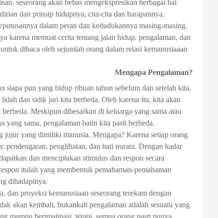
isan, seseorang akan bebas mengekspresikan berbagai hal
rian dan prinsip hidupnya, cita-cita dan harapannya,
 keputusannya dalam peran dan kedudukannya masing-masing.
nya karena memuat cerita tentang jalan hidup, pengalaman, dan
untuk dibaca oleh sejumlah orang dalam relasi kemanusiaaan
Mengapa Pengalaman?
an siapa pun yang hidup ribuan tahun sebelum dan setelah kita.
lidah dan sidik jari kita berbeda. Oleh karena itu, kita akan
a berbeda. Meskipun dibesarkan di keluarga yang sama atau
 yang sama, pengalaman batin kita pasti berbeda.
g jujur yang dimiliki manusia. Mengapa? Karena setiap orang
a: pendengaran, penglihatan, dan hati nurani. Dengan kadar
apatkan dan menciptakan stimulus dan respon secara
dan respon itulah yang membentuk pemahaman-pemahaman
ng dihadapinya.
si, dan proyeksi kemanusiaan seseorang terekam dengan
 tidak akan kembali, bukankah pengalaman adalah sesuatu yang
ng mampu berimajinasi, tetapi, semua orang pasti punya