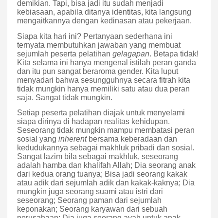
demikian. Tapi, bisa jadi itu sudah menjadi
kebiasaan, apabila ditanya identitas, kita langsung
mengaitkannya dengan kedinasan atau pekerjaan.
Siapa kita hari ini? Pertanyaan sederhana ini
ternyata membutuhkan jawaban yang membuat
sejumlah peserta pelatihan
gelagapan
. Betapa tidak!
Kita selama ini hanya mengenal istilah peran ganda
dan itu pun sangat beraroma gender. Kita luput
menyadari bahwa sesungguhnya secara fitrah kita
tidak mungkin hanya memiliki satu atau dua peran
saja. Sangat tidak mungkin.
Setiap peserta pelatihan diajak untuk menyelami
siapa dirinya di hadapan realitas kehidupan.
Seseorang tidak mungkin mampu membatasi peran
sosial yang
inherent
bersama keberadaan dan
kedudukannya sebagai makhluk pribadi dan sosial.
Sangat lazim bila sebagai makhluk, seseorang
adalah hamba dan khalifah Allah; Dia seorang anak
dari kedua orang tuanya; Bisa jadi seorang kakak
atau adik dari sejumlah adik dan kakak-kaknya; Dia
mungkin juga seorang suami atau istri dari
seseorang; Seorang paman dari sejumlah
keponakan; Seorang karyawan dari sebuah
perusahaan; Dia juga seorang ayah untuk anak-