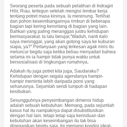
Seorang peserta pada sebuah pelatihan di Indragiri
Hilir, Riau, tertegun setelah mengisi lembar kerja
tentang potret masa kininya. Ia merenung. Terlihat
dari pohon keseimbangannya rimbun di beberapa
bagian tapi kering kerontang di bagian yang lain.
Bahkan yang paling meranggas justru kehidupan
bermasyarakat. Ia lalu berujar,”Waduh, nanti
kalo
saya meninggal, yang akan gotong saya ke kuburan
siapa, ya?” Pertanyaan yang terkesan agak miris itu
meluncur begitu saja ketika beliau menyadari bahwa
selama ini ia hampir tidak punya waktu untuk
bersosialisasi di lingkungan rumahnya.
Adakah itu juga potret kita juga, Saudaraku?
Kehidupan dengan segala agendanya hampir-
hampir meminta lebih daripada porsi yang
seharusnya. Sejumlah sendi lumpuh di hadapan
kesibukan.
Sesungguhnya penyeimbangan dimensi hidup
adalah sebuah kebutuhan. Memang, pada sejumlah
kasus hal itu nampaknya dapat disubstitusikan
dengan hal lain, tetapi tetap saja kerinduan dan
kebutuhan akan keseimbangan itu tak bisa
dinegasikan begitu saja. Ini memang kondisi ideal-