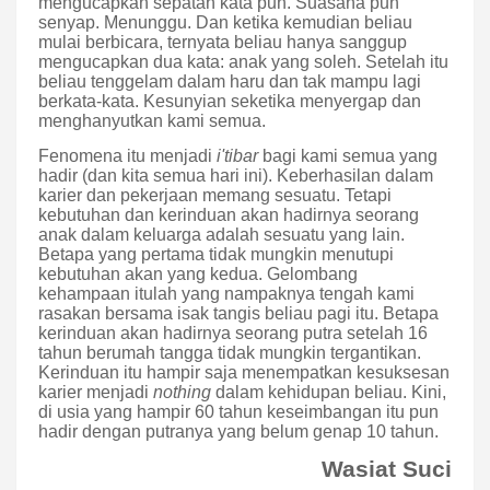
mengucapkan sepatah kata pun. Suasana pun
senyap. Menunggu. Dan ketika kemudian beliau
mulai berbicara, ternyata beliau hanya sanggup
mengucapkan dua kata: anak yang soleh. Setelah itu
beliau tenggelam dalam haru dan tak mampu lagi
berkata-kata. Kesunyian seketika menyergap dan
menghanyutkan kami semua.
Fenomena itu menjadi
i'tibar
bagi kami semua yang
hadir (dan kita semua hari ini). Keberhasilan dalam
karier dan pekerjaan memang sesuatu. Tetapi
kebutuhan dan kerinduan akan hadirnya seorang
anak dalam keluarga adalah sesuatu yang lain.
Betapa yang pertama tidak mungkin menutupi
kebutuhan akan yang kedua. Gelombang
kehampaan itulah yang nampaknya tengah kami
rasakan bersama isak tangis beliau pagi itu. Betapa
kerinduan akan hadirnya seorang putra setelah 16
tahun berumah tangga tidak mungkin tergantikan.
Kerinduan itu hampir saja menempatkan kesuksesan
karier menjadi
nothing
dalam kehidupan beliau. Kini,
di usia yang hampir 60 tahun keseimbangan itu pun
hadir dengan putranya yang belum genap 10 tahun.
Wasiat Suci