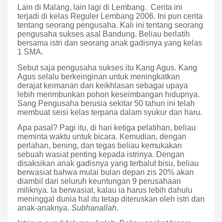
Lain di Malang, lain lagi di Lembang.
Cerita ini
terjadi di kelas Reguler Lembang 2006. Ini pun cerita
tentang seorang pengusaha. Kali ini tentang seorang
pengusaha sukses asal Bandung. Beliau berlatih
bersama istri dan seorang anak gadisnya yang kelas
1 SMA.
Sebut saja pengusaha sukses itu Kang Agus. Kang
Agus selalu berkeinginan untuk meningkatkan
derajat keimanan dan keikhlasan sebagai upaya
lebih merimbunkan pohon keseimbangan hidupnya.
Sang Pengusaha berusia sekitar 50 tahun ini telah
membuat seisi kelas terpana dalam syukur dan haru.
Apa pasal? Pagi itu, di hari ketiga pelatihan, beliau
meminta waktu untuk bicara. Kemudian, dengan
perlahan, bening, dan tegas beliau kemukakan
sebuah wasiat penting kepada istrinya. Dengan
disaksikan anak gadisnya yang terbalut bisu, beliau
berwasiat bahwa mulai bulan depan zis 20% akan
diambil dari seluruh keuntungan 9 perusahaan
miliknya. Ia berwasiat, kalau ia harus lebih dahulu
meninggal dunia hal itu tetap diteruskan oleh istri dan
anak-anaknya.
Subhanallah
.