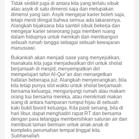
Tidak sedikit juga di antara kita yang terlalu sibuk
atau asyik di satu dimensi saja dan melupakan
dimensi yang lain. Asyik mengejar karier boleh saja,
tetapi mesti diingat bahwa semua ada takarannya.
Alangkah bijaksana bila sambil sibuk bekerja dan
mengejar karier seseorang juga memberi ruang
dalam hidupnya untuk menikah dan membangun
sebuah rumah tangga sebagai sebuah kewajaran
manusiawi.
Bukankah akan menjadi oase yang menyejukkan,
manakala kita juga menjadwalkan diri untuk sholat
berjamaah di mesjid, menyempatkan diri
mempelajari tafsir Al-Qur’an dan menargetkan
hafalan beberapa juz. Alangkah menyenangkan, bila
kita tetap punya slot waktu untuk sholat berjamaah
bersama keluarga, mengunjungi rumah atau makam
orang tua bersama mereka, atau menikmati makan
siang di antara hamparan rumput hijau di sebuah
kaki bukit favorit keluarga. Kita pasti senang, bila di
hari libur, dapat menghadiri rapat RT dan bersama
dengan para tetangga membersihkan saluran air dan
membuat taman bermain untuk anak-anak di
kompleks perumahan tempat tinggal kita.
Subhanallah.