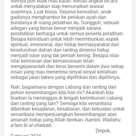
Istrinya pun tidak mau kalah. Beliau angkat bicara
untuk menyatakan siap menunaikan wasiat
suaminya. Luar biasa. Sejurus kemudian, anak
gadisnya menghambur ke pelukan ayah dan
bundanya di ruang pelatihan itu. Sungguh, sebuah
adegan yang benar-benar menjadi sarana
pendidikan berharga untuk semua peserta pelatihan.
Betapa kerinduan untuk lebih merimbunkan aspek
spiritual, emosional, dan hidup bermasyarakat dari
keseluruhan dahan dan ranting dimensi hidup
menjadi oase yang tak pernah kering. Betapa nilai-
nilai keimanan dan kemanusiaan telah
mengejawantah dan terus bersemi dalam jiwa setiap
insan yang mau menerima sinyal-sinyal keilahian
sebagai jalan takwa yang dipilihkan dan dipilihnya.
Nah, bagaimana dengan cabang dan ranting dari
pohon keseimbangan kita hari ini? Akankah kita
biarkan ia meranggas di tengah kerimbunan cabang
dan ranting yang lain? Semoga kita senantiasa
diberikan kesadaran, kesabaran, dan kekuatan untuk
senantiasa memperjuangkan keseimbangan atas
amanah hidup yang Allah berikan. Aamiin.
Wallahu
a’lam bi al-shawab.
Depok,