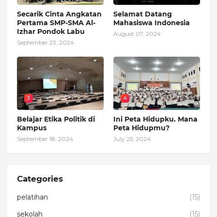
Secarik Cinta Angkatan
Selamat Datang
Pertama SMP-SMA Al-
Mahasiswa Indonesia
Izhar Pondok Labu
August 07, 2024
September 23, 2024
3
4
Belajar Etika Politik di
Ini Peta Hidupku. Mana
Kampus
Peta Hidupmu?
September 18, 2024
July 25, 2024
Categories
pelatihan
(15)
sekolah
(15)