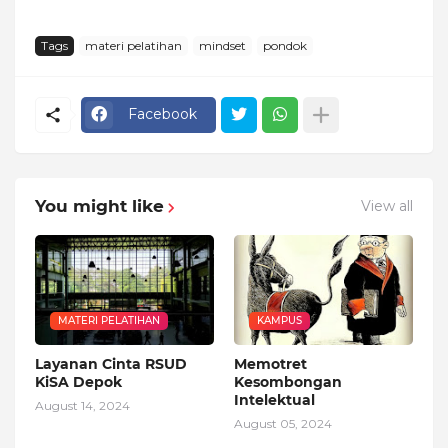
Tags
materi pelatihan
mindset
pondok
Facebook
You might like
View all
MATERI PELATIHAN
KAMPUS
Layanan Cinta RSUD
Memotret
KiSA Depok
Kesombongan
Intelektual
August 14, 2024
August 05, 2024