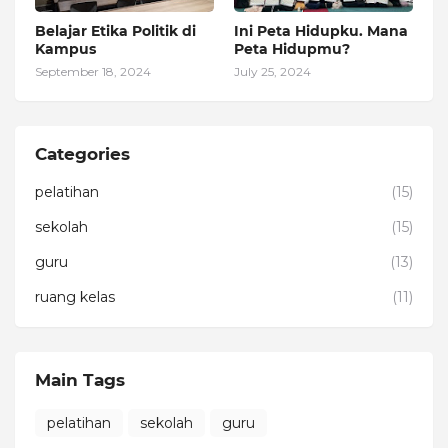
Belajar Etika Politik di
Ini Peta Hidupku. Mana
Kampus
Peta Hidupmu?
September 18, 2024
July 25, 2024
Categories
pelatihan
(15)
sekolah
(15)
guru
(13)
ruang kelas
(11)
Main Tags
pelatihan
sekolah
guru