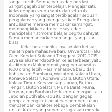
sangat tertib. Semua berjas dan berdasi.
Sangat gagah dan terpelajar. Mengajar satu
kelas dengan seribu santri dari seluruh
Indonesia
yang sangat tertib adalah sebuah
pengalaman yang mengasyikkan. Energi dan
antusiasme mereka membakar semangat,
membangkitkan adrenalin saya, dan
menciptakan atmosfir belajar begitu dahsyat.
Semua memancarkan semangat yang luar
biasa.
Kelas besar berikutnya adalah ketika
melatih para mahasiswa baru Universitas Halu
Oleo, Kendari, Sulawesi Tenggara (2012-2015).
Saya selalu mendapatkan kelas terbesar, yaitu
Auditorium Mokodompit yang berkapasitas
1600 orang lebih. Para mahasiswa baru dari
Kabupaten Bombana, Wakatobi, Kolaka Utara,
Konawe Selatan, Konawe Utara, Buton Utara,
Kolaka Timur, Konawe Kepulauan, Buton
Tengah, Buton Selatan, Muna Barat,
Muna,
Kendari, dan Baubau berkumpul menjadi satu.
Jebolan putih abu-abu itu dengan gegap
gempita mengikuti pelatihan pembentukan
mindset
dan karakter sebagai pembekalan
untuk kuliah yang sebentar lagi akan mereka