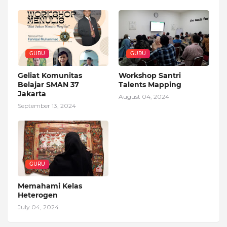
GURU
GURU
Geliat Komunitas
Workshop Santri
Belajar SMAN 37
Talents Mapping
Jakarta
August 04, 2024
September 13, 2024
GURU
Memahami Kelas
Heterogen
July 04, 2024