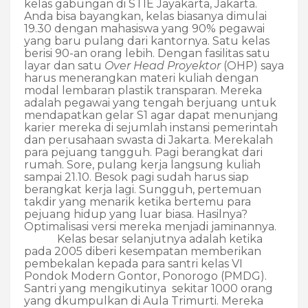
kelas gabungan di STIE Jayakarta, Jakarta.
Anda bisa bayangkan, kelas biasanya dimulai
19.30 dengan mahasiswa yang 90% pegawai
yang baru pulang dari kantornya.
Satu kelas
berisi 90-an orang lebih. Dengan fasilitas satu
layar dan satu
Over Head Proyektor
(OHP) saya
harus menerangkan materi kuliah dengan
modal lembaran plastik transparan. Mereka
adalah pegawai yang tengah berjuang untuk
mendapatkan gelar S1 agar dapat menunjang
karier mereka di sejumlah instansi pemerintah
dan perusahaan swasta di Jakarta. Merekalah
para pejuang tangguh. Pagi berangkat dari
rumah. Sore, pulang kerja langsung kuliah
sampai 21.10. Besok pagi sudah harus siap
berangkat kerja lagi. Sungguh, pertemuan
takdir yang menarik ketika bertemu para
pejuang hidup yang luar biasa. Hasilnya?
Optimalisasi versi mereka menjadi jaminannya.
Kelas besar selanjutnya adalah ketika
pada 2005 diberi kesempatan memberikan
pembekalan kepada para santri kelas VI
Pondok Modern Gontor, Ponorogo (PMDG).
Santri yang mengikutinya sekitar 1000 orang
yang dkumpulkan di Aula Trimurti. Mereka