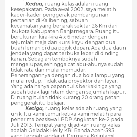
Kedua,
ruang kelas adalah ruang
kesepakatan. Pada awal 2002, saya melatih
kader-kader penggerak pembangunan
pertanian di Kalibening, sebuah
kecamatan
yang berjarak sekitar 26 Km dari
ibukota Kabupaten Banjarnegara
. Ruang itu
berukuran kira-kira 4 x 6 meter dengan
sejumlah meja dan kursi kayu dengan dua
buah lemari di dua pojok depan. Ada dua daun
jendela yang dapat terbuka lebar di dinding
kanan. Sebagian temboknya sudah
mengelupas, sehingga cat abu-abunya sudah
tidak rata dan mulai memudar.
Penerangannya dengan dua bola lampu yang
mulai redup. Tidak ada proyektor dan layar.
Yang ada hanya papan tulis berkaki tiga yang
sudah tidak lagi hitam dengan sejumlah kapur.
Di ruang itulah tidak kurang 20 orang petani
penggerak itu belajar.
Ketiga,
ruang kelas adalah ruang yang
unik. Itu kami temui ketika kami melatih para
penerima beasiswa LPDP Angkatan ke-2 pada
Juli 2013. Tempat yang dijadikan ruang kelas
adalah Geladak Helly KRI Banda Aceh-593
yang tengah sandar di Dermaga Kolinlamil,