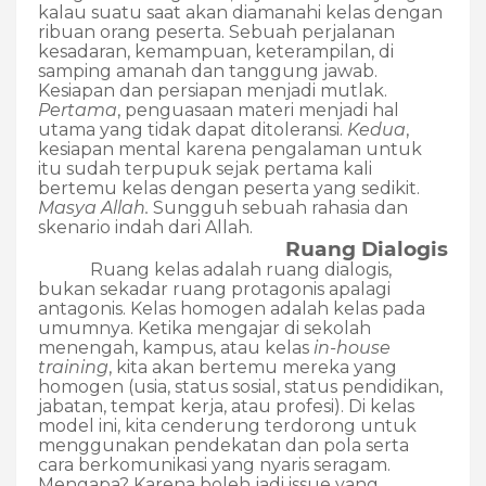
kalau suatu saat akan diamanahi kelas dengan
ribuan orang peserta.
Sebuah perjalanan
kesadaran, kemampuan, keterampilan, di
samping amanah dan tanggung jawab.
Kesiapan dan persiapan menjadi mutlak.
Pertama
, penguasaan materi menjadi hal
utama yang tidak dapat ditoleransi.
Kedua
,
kesiapan mental karena pengalaman untuk
itu sudah terpupuk sejak pertama kali
bertemu kelas dengan peserta yang sedikit.
Masya Allah.
Sungguh sebuah rahasia dan
skenario indah dari Allah.
Ruang Dialogis
Ruang kelas adalah ruang dialogis,
bukan sekadar ruang protagonis apalagi
antagonis. Kelas homogen adalah kelas pada
umumnya. Ketika mengajar di sekolah
menengah, kampus, atau kelas
in-house
training
, kita akan bertemu mereka yang
homogen (usia, status sosial, status pendidikan,
jabatan, tempat kerja, atau profesi). Di kelas
model ini, kita cenderung terdorong untuk
menggunakan pendekatan dan pola serta
cara berkomunikasi yang nyaris seragam.
Mengapa? Karena boleh jadi issue yang