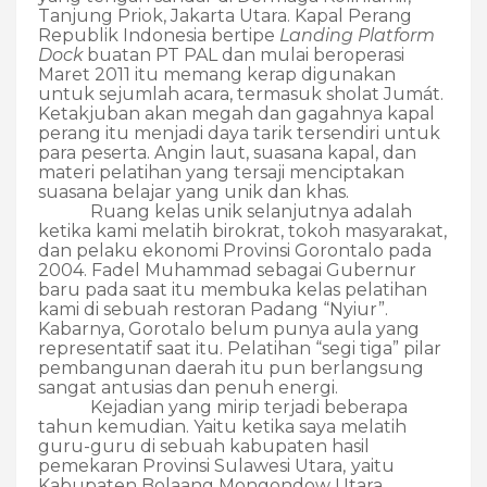
Tanjung Priok, Jakarta Utara. Kapal Perang
Republik Indonesia
bertipe
Landing Platform
Dock
buatan PT PAL dan mulai beroperasi
Maret 2011 itu memang kerap digunakan
untuk sejumlah acara, termasuk sholat Jumát.
Ketakjuban akan megah dan gagahnya kapal
perang itu menjadi daya tarik tersendiri untuk
para peserta. Angin laut, suasana kapal, dan
materi pelatihan yang tersaji menciptakan
suasana belajar yang unik dan khas.
Ruang kelas unik selanjutnya adalah
ketika kami melatih birokrat, tokoh masyarakat,
dan pelaku ekonomi Provinsi Gorontalo pada
2004. Fadel Muhammad sebagai Gubernur
baru pada saat itu membuka kelas pelatihan
kami di sebuah restoran Padang “Nyiur”.
Kabarnya, Gorotalo belum punya aula yang
representatif saat itu. Pelatihan “segi tiga” pilar
pembangunan daerah itu pun berlangsung
sangat antusias dan penuh energi.
Kejadian yang mirip terjadi beberapa
tahun kemudian. Yaitu ketika saya melatih
guru-guru di sebuah kabupaten hasil
pemekaran Provinsi Sulawesi Utara,
yaitu
Kabupaten Bolaang Mongondow Utara