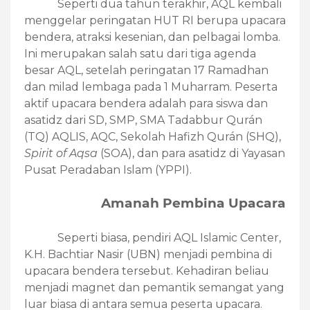
Seperti dua tahun terakhir, AQL kembali
menggelar peringatan HUT RI berupa upacara
bendera, atraksi kesenian, dan pelbagai lomba.
Ini merupakan salah satu dari tiga agenda
besar AQL, setelah peringatan 17 Ramadhan
dan milad lembaga pada 1 Muharram. Peserta
aktif upacara bendera adalah para siswa dan
asatidz dari SD, SMP, SMA Tadabbur Qurán
(TQ) AQLIS, AQC, Sekolah Hafizh Qurán (SHQ),
Spirit of Aqsa
(SOA), dan para asatidz di Yayasan
Pusat Peradaban Islam (YPPI).
Amanah Pembina Upacara
Seperti biasa, pendiri AQL Islamic Center,
K.H. Bachtiar Nasir (UBN) menjadi pembina di
upacara bendera tersebut. Kehadiran beliau
menjadi magnet dan pemantik semangat yang
luar biasa di antara semua peserta upacara.