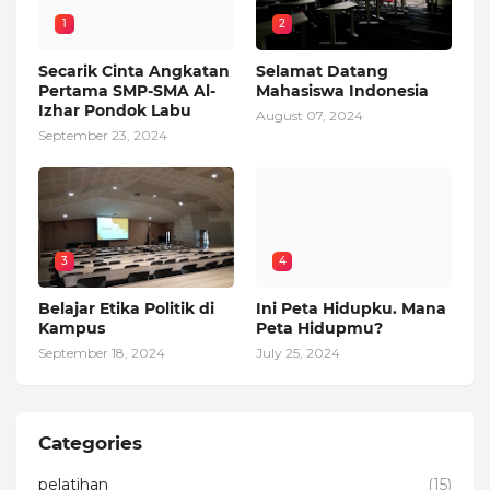
1
2
Secarik Cinta Angkatan
Selamat Datang
Pertama SMP-SMA Al-
Mahasiswa Indonesia
Izhar Pondok Labu
August 07, 2024
September 23, 2024
3
4
Belajar Etika Politik di
Ini Peta Hidupku. Mana
Kampus
Peta Hidupmu?
September 18, 2024
July 25, 2024
Categories
pelatihan
(15)