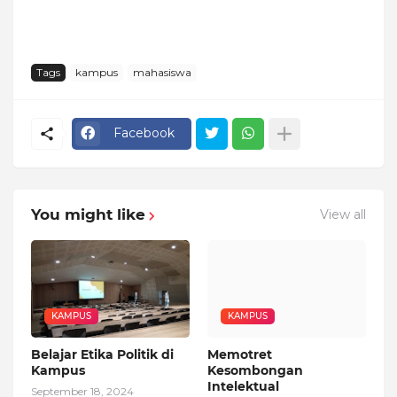
Tags
kampus
mahasiswa
Facebook
You might like
View all
KAMPUS
KAMPUS
Belajar Etika Politik di
Memotret
Kampus
Kesombongan
Intelektual
September 18, 2024