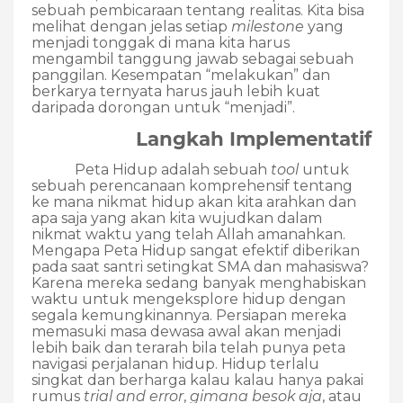
sebuah pembicaraan tentang realitas. Kita bisa
melihat dengan jelas setiap
milestone
yang
menjadi tonggak di mana kita harus
mengambil tanggung jawab sebagai sebuah
panggilan. Kesempatan “melakukan” dan
berkarya ternyata harus jauh lebih kuat
daripada dorongan untuk “menjadi”.
Langkah Implementatif
Peta Hidup adalah sebuah
tool
untuk
sebuah perencanaan komprehensif tentang
ke mana nikmat hidup akan kita arahkan dan
apa saja yang akan kita wujudkan dalam
nikmat waktu yang telah Allah amanahkan.
Mengapa Peta Hidup sangat efektif diberikan
pada saat santri setingkat SMA dan mahasiswa?
Karena mereka sedang banyak menghabiskan
waktu untuk mengeksplore hidup dengan
segala kemungkinannya. Persiapan mereka
memasuki masa dewasa awal akan menjadi
lebih baik dan terarah bila telah punya peta
navigasi perjalanan hidup. Hidup terlalu
singkat dan berharga kalau kalau hanya pakai
rumus
trial and error
,
gimana besok aja
, atau