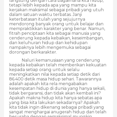
langsung dengan cara bagaimana kita hidup,
tetapi lebih kepada apa yang mampu kita
kerjakan maksimal sebagai pribadi yang utuh
dalam satuan waktu terbatas. Janji
keterbatasan itulah yang sejujurnya
mendorong banyak orang untuk belajar dan
mempraktikkan karakter yang benar. Namun,
fitrah penciptaan kita sebagai manusia yang
cenderung kepada kebaikan, keseimbangan,
dan keluhuran hidup dan kehidupan
nampaknya lebih mengemuka sebagai
dorongan berkarakter.
Naluri kemanusiaan yang cenderung
kepada kebaikan telah memberikan kekuatan
kepada setiap orang untuk selalu
meningkatkan nilai kepada setiap detik dari
86.400 detik masa hidup sehari. Tawarannya
adalah apakah kita rela mengabaikan
kesempatan hidup di dunia yang hanya sekali,
tidak bergaransi, dan tidak akan kembali ini?
Apakah makna hidup kita hanya sebatas apa
yang bisa kita lakukan sekadarnya? Apakah
kita tidak ingin dikenang sebagai pribadi yang
sangat menghargai anugerah hidup dan telah
berusaha dengan semaksimal mungkin