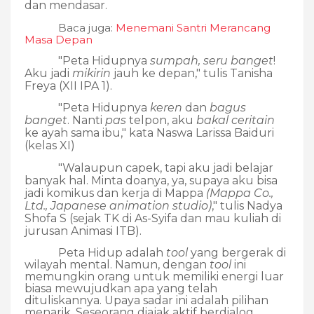
dan mendasar.
Baca juga:
Menemani Santri Merancang
Masa Depan
"Peta Hidupnya
sumpah, seru banget
!
Aku jadi
mikirin
jauh ke depan," tulis Tanisha
Freya (XII IPA 1).
"Peta Hidupnya
keren
dan
bagus
banget
. Nanti
pas
telpon, aku
bakal ceritain
ke ayah sama ibu," kata Naswa Larissa Baiduri
(kelas XI)
"Walaupun capek, tapi aku jadi belajar
banyak hal. Minta doanya, ya, supaya aku bisa
jadi komikus dan kerja di Mappa
(Mappa Co.,
Ltd., Japanese animation studio)
," tulis Nadya
Shofa S (sejak TK di As-Syifa dan mau kuliah di
jurusan Animasi ITB).
Peta Hidup adalah
tool
yang bergerak di
wilayah mental. Namun, dengan
tool
ini
memungkin orang untuk memiliki energi luar
biasa mewujudkan apa yang telah
dituliskannya. Upaya sadar ini adalah pilihan
menarik. Seseorang diajak aktif berdialog