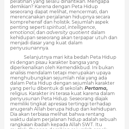
pelatihan yang selalu dinantikan. Mengapa
demikian? Karena dengan Peta Hidup
seseorang dapat melihat, mencermati, dan
merencanakan perjalanan hidupnya secara
komprehensif dan holistik. Sejumlah aspek
penting seperti
spiritual
,
intelligence
,
emotional
, dan
adversity quotient
dalam
kehidupan seseorang akan terpapar utuh dan
menjadi dasar yang kuat dalam
penyusunannya.
Selanjutnya mari kita bedah Peta Hidup
ini dengan pisau karakter bangsa yang
diperkenalkan oleh Kemendikbud. Ini bukan
analisis mendalam tetapi merupakan upaya
menghubungkan sejumlah nilai yang ada
dalam Peta Hidup dengan sejumlah karakter
yang perlu dibentuk di sekolah.
Pertama
,
religius. Karakter ini terasa kuat karena dalam
penyusunan Peta Hidup. Seseorang diajak
memiliki tingkat apresiasi tertinggi terhadap
anugerah Allah berupa hidup dan kehidupan.
Dia akan terbiasa
melihat bahwa rentang
waktu dalam perjalanan hidup adalah sebuah
rangkaian ibadah kepada Allah SWT
. Itu