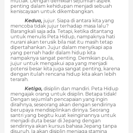
mutlak. Dengan demikian sejumlah aspek
penting dalam kehidupan menjadi sebuah
keniscayaan untuk dikembangkan.
Kedua,
jujur. Siapa di antara kita yang
mencoba tidak jujur terhadap masa lalu?
Barangkali saja ada. Tetapi, ketika ditantang
untuk menulis Peta Hidup, nampaknya hati
nurani akan terusik bila niat itu masih tetap
dipertahankan. Jujur dalam menyikapi apa
yang pernah hadir dalam hidup kita
nampaknya sangat penting. Demikian pula,
jujur untuk mengakui apa yang menjadi
potensi besar kita juga sangat penting, karena
dengan itulah rencana hidup kita akan lebih
terarah.
Ketiga,
disiplin dan mandiri. Peta Hidup
mengajak orang untuk disiplin. Betapa tidak!
Dengan sejumlah pencapaian yang ingin
diraihnya, seseorang akan dengan sendirinya
berupaya mendisiplinkan dirinya. Seorang
santri yang begitu kuat keinginannya untuk
menjadi duta besar di Jepang dengan
sendirinya akan kursus bahasa Jepang tanpa
disuruh. Ia akan disiplin menjaga stamina