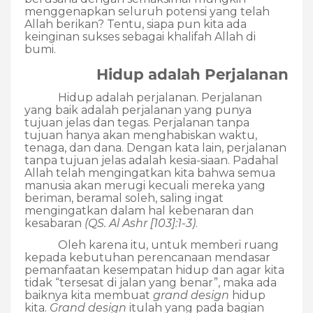
menggenapkan seluruh potensi yang telah
Allah berikan? Tentu, siapa pun kita ada
keinginan sukses sebagai khalifah Allah di
bumi.
Hidup adalah Perjalanan
Hidup adalah perjalanan. Perjalanan
yang baik adalah perjalanan yang punya
tujuan jelas dan tegas. Perjalanan tanpa
tujuan hanya akan menghabiskan waktu,
tenaga, dan dana. Dengan kata lain, perjalanan
tanpa tujuan jelas adalah kesia-siaan. Padahal
Allah telah mengingatkan kita bahwa semua
manusia akan merugi kecuali mereka yang
beriman, beramal soleh, saling ingat
mengingatkan dalam hal kebenaran dan
kesabaran
(QS. Al Ashr [103]:1-3)
.
Oleh karena itu, untuk memberi ruang
kepada kebutuhan perencanaan mendasar
pemanfaatan kesempatan hidup dan agar kita
tidak “tersesat di jalan yang benar”, maka ada
baiknya kita membuat
grand design
hidup
kita.
Grand design
itulah yang pada bagian