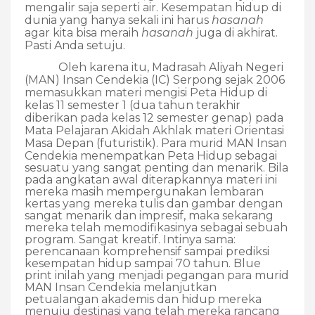
mengalir saja seperti air. Kesempatan hidup di
dunia yang hanya sekali ini harus
hasanah
agar kita bisa meraih
hasanah
juga di akhirat.
Pasti Anda setuju.
Oleh karena itu, Madrasah Aliyah Negeri
(MAN) Insan Cendekia (IC) Serpong sejak 2006
memasukkan materi mengisi Peta Hidup di
kelas 11 semester 1 (dua tahun terakhir
diberikan pada kelas 12 semester genap) pada
Mata Pelajaran Akidah Akhlak materi Orientasi
Masa Depan (futuristik)
. Para murid MAN Insan
Cendekia menempatkan Peta Hidup sebagai
sesuatu yang sangat penting dan menarik. Bila
pada angkatan awal diterapkannya materi ini
mereka masih mempergunakan lembaran
kertas yang mereka tulis dan gambar dengan
sangat menarik dan impresif, maka sekarang
mereka telah memodifikasinya sebagai sebuah
program. Sangat kreatif. Intinya sama:
perencanaan komprehensif sampai prediksi
kesempatan hidup sampai 70 tahun. Blue
print inilah yang menjadi pegangan para murid
MAN Insan Cendekia melanjutkan
petualangan akademis dan hidup mereka
menuju destinasi yang telah mereka rancang