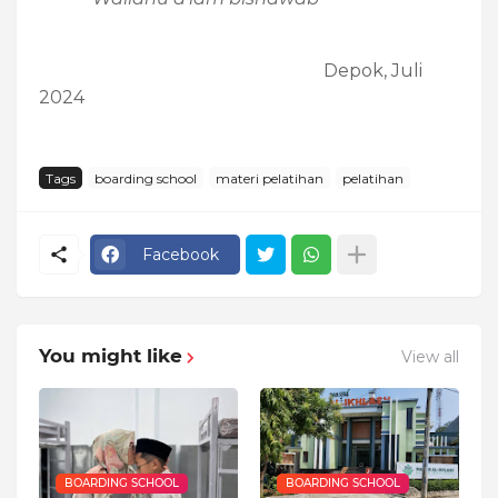
Depok, Juli
2024
Tags
boarding school
materi pelatihan
pelatihan
Facebook
You might like
View all
BOARDING SCHOOL
BOARDING SCHOOL